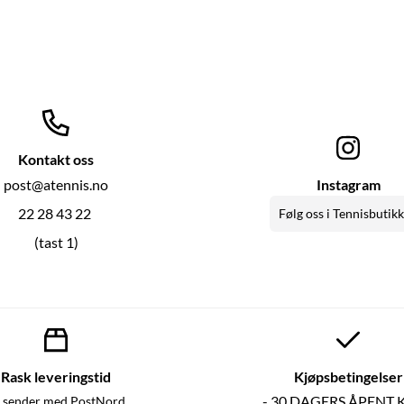
Kontakt oss
post@atennis.no
Instagram
22 28 43 22
Følg oss i Tennisbutik
(tast 1)
Rask leveringstid
Kjøpsbetingelser
- 30 DAGERS ÅPENT 
 sender med PostNord