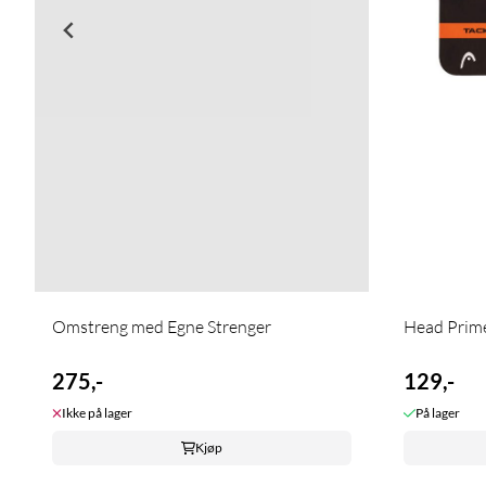
Omstreng med Egne Strenger
Head Prime 
275,-
129,-
Ikke på lager
På lager
Kjøp