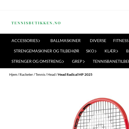
Hopp til innhold
ACCESSORIES
BALLMASKINER
DIVERSE
FITNESS
STRENGEMASKINER OG TILBEHØR
SKO
KLÆR
B
STRENGER OG OMSTRENG
GREP
TENNISBANETILB
Hjem
/
Racketer
/
Tennis
/
Head
/
Head Radical MP 2025