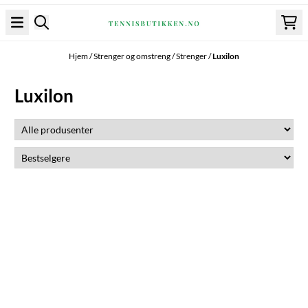
Hopp til innhold
Hjem
/
Strenger og omstreng
/
Strenger
/
Luxilon
Luxilon