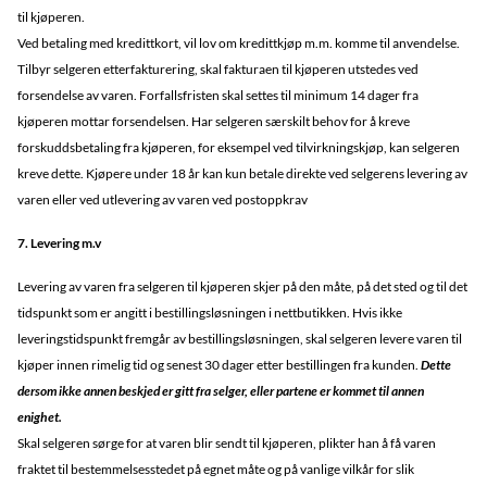
til kjøperen.
Ved betaling med kredittkort, vil lov om kredittkjøp m.m. komme til anvendelse.
Tilbyr selgeren etterfakturering, skal fakturaen til kjøperen utstedes ved
forsendelse av varen. Forfallsfristen skal settes til minimum 14 dager fra
kjøperen mottar forsendelsen. Har selgeren særskilt behov for å kreve
forskuddsbetaling fra kjøperen, for eksempel ved tilvirkningskjøp, kan selgeren
kreve dette. Kjøpere under 18 år kan kun betale direkte ved selgerens levering av
varen eller ved utlevering av varen ved postoppkrav
7. Levering m.v
Levering av varen fra selgeren til kjøperen skjer på den måte, på det sted og til det
tidspunkt som er angitt i bestillingsløsningen i nettbutikken. Hvis ikke
leveringstidspunkt fremgår av bestillingsløsningen, skal selgeren levere varen til
kjøper innen rimelig tid og senest 30 dager etter bestillingen fra kunden.
Dette
dersom ikke annen beskjed er gitt fra selger, eller partene er kommet til annen
enighet.
Skal selgeren sørge for at varen blir sendt til kjøperen, plikter han å få varen
fraktet til bestemmelsesstedet på egnet måte og på vanlige vilkår for slik