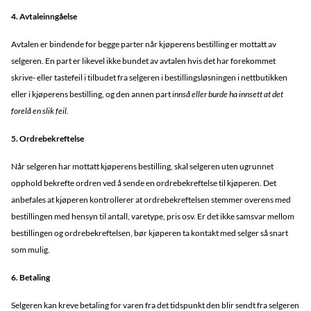
4. Avtaleinngåelse
Avtalen er bindende for begge parter når kjøperens bestilling er mottatt av
selgeren. En part er likevel ikke bundet av avtalen hvis det har forekommet
skrive- eller tastefeil i tilbudet fra selgeren i bestillingsløsningen i nettbutikken
eller i kjøperens bestilling, og den annen part
innså eller burde ha innsett at det
forelå en slik feil.
5. Ordrebekreftelse
Når selgeren har mottatt kjøperens bestilling, skal selgeren uten ugrunnet
opphold bekrefte ordren ved å sende en ordrebekreftelse til kjøperen. Det
anbefales at kjøperen kontrollerer at ordrebekreftelsen stemmer overens med
bestillingen med hensyn til antall, varetype, pris osv. Er det ikke samsvar mellom
bestillingen og ordrebekreftelsen, bør kjøperen ta kontakt med selger så snart
som mulig.
6. Betaling
Selgeren kan kreve betaling for varen fra det tidspunkt den blir sendt fra selgeren