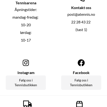
Tennisarena
Kontakt oss
Åpningstider:
post@atennis.no
mandag-fredag:
22 28 43 22
10-20
(tast 1)
lørdag:
10-17
Instagram
Facebook
Følg oss i
Følg oss i
Tennisbutikken
Tennisbutikken