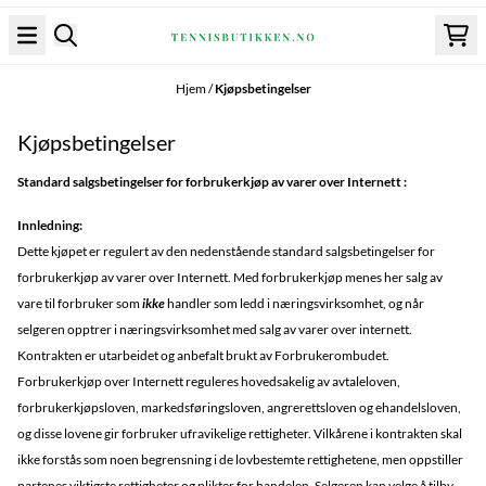
Hopp til innhold
Hjem
/
Kjøpsbetingelser
Kjøpsbetingelser
Standard salgsbetingelser for forbrukerkjøp av varer over Internett :
Innledning:
Dette kjøpet er regulert av den nedenstående standard salgsbetingelser for
forbrukerkjøp av varer over Internett. Med forbrukerkjøp menes her salg av
vare til forbruker som
ikke
handler som ledd i næringsvirksomhet, og når
selgeren opptrer i næringsvirksomhet med salg av varer over internett.
Kontrakten er utarbeidet og anbefalt brukt av Forbrukerombudet.
Forbrukerkjøp over Internett reguleres hovedsakelig av avtaleloven,
forbrukerkjøpsloven, markedsføringsloven, angrerettsloven og ehandelsloven,
og disse lovene gir forbruker ufravikelige rettigheter. Vilkårene i kontrakten skal
ikke forstås som noen begrensning i de lovbestemte rettighetene, men oppstiller
partenes viktigste rettigheter og plikter for handelen. Selgeren kan velge å tilby