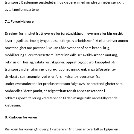
transport. Bestemmelsesstedet er hos kjøperen med mindre annet er særskilt
avtalt mellom partene.
7.1 Force Majeure
Er selger forhindret fra å levere eller foreta pliktig omlevering eller blir en slik
leveringsplikt urimelig tyngende som følge av arbeidskonflikt eller enhver annen
omstendighet når partene ikke kan råde over den så som brann, krig,
mobilisering eller uforutsette militære innkallelser av tilsvarende omfang,
rekvisisjon, beslag, valuta restriksjoner, opprør og oppløp, knapphet på
transportmidler, alminnelig vareknapphet, innskrenkning i tilførselen av
drivkraft, samt mangler ved eller forsinkelser av leveranser fra
underleverandører eller produsenter som følge av slike omstendigheter som
omhandles i dette punkt, er selger fritatt for alt annet ansvar enn i
reklamasjonstilfeller og kreditere den til den mangelfulle vares tilhørende
kjøpesum.
8. Risikoen for varen
Risikoen for varen går over på kjøperen når tingen er overtatt av kjøperen i