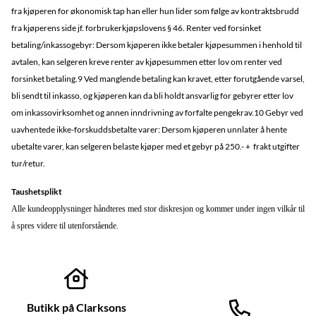
fra kjøperen for økonomisk tap han eller hun lider som følge av kontraktsbrudd
fra kjøperens side jf. forbrukerkjøpslovens § 46. Renter ved forsinket
betaling/inkassogebyr: Dersom kjøperen ikke betaler kjøpesummen i henhold til
avtalen, kan selgeren kreve renter av kjøpesummen etter lov om renter ved
forsinket betaling.9 Ved manglende betaling kan kravet, etter forutgående varsel,
bli sendt til inkasso, og kjøperen kan da bli holdt ansvarlig for gebyrer etter lov
om inkassovirksomhet og annen inndrivning av forfalte pengekrav.10 Gebyr ved
uavhentede ikke-forskuddsbetalte varer: Dersom kjøperen unnlater å hente
ubetalte varer, kan selgeren belaste kjøper med et gebyr på 250.- + frakt utgifter
tur/retur.
Taushetsplikt
Alle kundeopplysninger håndteres med stor diskresjon og kommer under ingen vilkår til
å spres videre til utenforstående.
Butikk på Clarksons