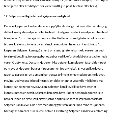
til selgeren eller kredittyter bør være skriftlig (e-post, telefaks eller brev).
12. Selgerens rettigheter ved kjøperens mislighold
Dersom kjøperen ikke betaler eller oppfyller de øvrige pliktene etter avtalen, og
dette ikke skyldes selgeren eller forhold på selgerens side, kan selgeren i henhold
til reglene i forbrukerkjøpsloven kapittel 9 etter omstendighetene holde varen
tilbake, kreve oppfyllelse av avtalen, kreve avtalen hevet samt erstatning fra
kjøperen. Selgeren kan også etter 6 omstendighetene kunne kreve renter ved
forsinket betaling, inkassogebyr og gebyr ved ikkeforskuddsbetalte uavhentede
varer. Oppfyllelse: Dersom kjøperen ikke betaler, kan selgeren fastholde kjøpet
og kreve at kjøperen betaler kjøpesummen (oppfyllelse). Er varen ikke levert,
taper selgeren sin rett dersom han venter urimelig lenge med å fremme kravet.
Heving: Ved vesentlig betalingsmislighold eller annet vesentlig mislighold fra
kjøper, kan selgeren heve avtalen. Selgeren kan likevel ikke heve etter at
kjøpesummen er betalt. Selgeren kan også heve kjøpet dersom kjøperen ikke
betaler innen en rimelig tilleggsfrist for oppfyllelse som selgeren har fastsatt.
Selgeren kan likevel ikke heve mens tilleggsfristen løper, med mindre kjøperen
har sagt at han eller hun ikke vil betale. Erstatning: Selgeren kan kreve erstatning