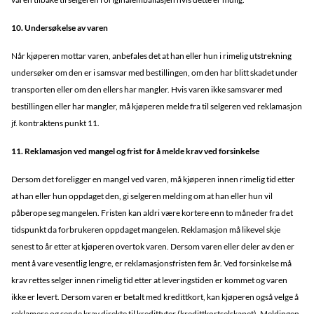
10. Undersøkelse av varen
Når kjøperen mottar varen, anbefales det at han eller hun i rimelig utstrekning
undersøker om den er i samsvar med bestillingen, om den har blitt skadet under
transporten eller om den ellers har mangler. Hvis varen ikke samsvarer med
bestillingen eller har mangler, må kjøperen melde fra til selgeren ved reklamasjon
jf. kontraktens punkt 11.
11. Reklamasjon ved mangel og frist for å melde krav ved forsinkelse
Dersom det foreligger en mangel ved varen, må kjøperen innen rimelig tid etter
at han eller hun oppdaget den, gi selgeren melding om at han eller hun vil
påberope seg mangelen. Fristen kan aldri være kortere enn to måneder fra det
tidspunkt da forbrukeren oppdaget mangelen. Reklamasjon må likevel skje
senest to år etter at kjøperen overtok varen. Dersom varen eller deler av den er
ment å vare vesentlig lengre, er reklamasjonsfristen fem år. Ved forsinkelse må
krav rettes selger innen rimelig tid etter at leveringstiden er kommet og varen
ikke er levert. Dersom varen er betalt med kredittkort, kan kjøperen også velge å
reklamere og sende krav direkte til kredittyter (kredittkortselskapet). Meldingen