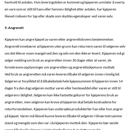
henhold til avtalen. Hvis leveringstiden er kommet og kjøperen unnlater å overta
en vare som er stilt til hans eller hennes rådighet etter avtalen, har kjøperen
likevel risikoen for tap eller skade som skyldes egenskaper ved varen selv.
9. Angrerett
Kjøperen kan angre kjøpet av varen etter angrerettslovens bestemmelser.
Angrerett innebærer at kjøperen uten grunn kan returnere varen til selgeren selv
om det ikke er noen mangel ved den og selv om den ikke er levert. Kjøperen må gi
selger melding om bruk av angreretten innen 30 dager etter at varen, de
foreskrevne opplysninger om angreretten og angrerettsskjema er mottatt.
Ved bruk av angreretten må varen leveres tilbake til selgeren innen rimelig tid.
Selgeren er forpliktet til å tilbakebetale hele kjøpesummen til kjøperen innen 14
dager fra den dag selgeren mottar varen eller henteseddel eller varen er stilt til
selgerens rådighet. Selgeren kan ikke fastsette gebyrer for kjøperens bruk av
angreretten, men selgeren kan kreve at kjøperen skal betale kostnadene for
returforsendelsen. Kjøperen kan undersøke produktet før han eller hun angrer
på kjøpet. Varen må likevel kunne leveres tilbake til selgeren i tilnærmet samme
stand og mengde som den var i da kjøperen mottok den. Kjøperen bør sende
varen tilbake til selgeren i originalemballasjen hvis dette er mulig.