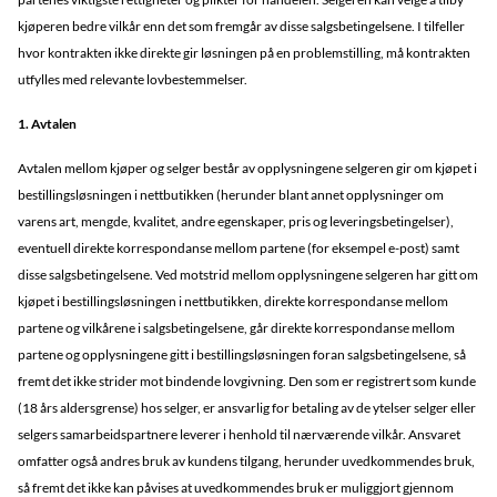
kjøperen bedre vilkår enn det som fremgår av disse salgsbetingelsene. I tilfeller
hvor kontrakten ikke direkte gir løsningen på en problemstilling, må kontrakten
utfylles med relevante lovbestemmelser.
1. Avtalen
Avtalen mellom kjøper og selger består av opplysningene selgeren gir om kjøpet i
bestillingsløsningen i nettbutikken (herunder blant annet opplysninger om
varens art, mengde, kvalitet, andre egenskaper, pris og leveringsbetingelser),
eventuell direkte korrespondanse mellom partene (for eksempel e-post) samt
disse salgsbetingelsene. Ved motstrid mellom opplysningene selgeren har gitt om
kjøpet i bestillingsløsningen i nettbutikken, direkte korrespondanse mellom
partene og vilkårene i salgsbetingelsene, går direkte korrespondanse mellom
partene og opplysningene gitt i bestillingsløsningen foran salgsbetingelsene, så
fremt det ikke strider mot bindende lovgivning. Den som er registrert som kunde
(18 års aldersgrense) hos selger, er ansvarlig for betaling av de ytelser selger eller
selgers samarbeidspartnere leverer i henhold til nærværende vilkår. Ansvaret
omfatter også andres bruk av kundens tilgang, herunder uvedkommendes bruk,
så fremt det ikke kan påvises at uvedkommendes bruk er muliggjort gjennom