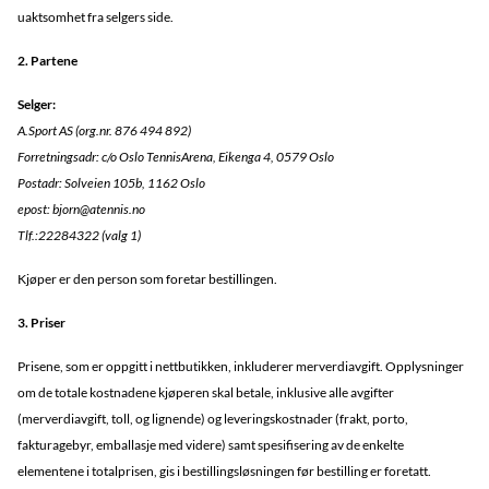
uaktsomhet fra selgers side.
2. Partene
Selger:
A.Sport AS (org.nr. 876 494 892)
Forretningsadr: c/o Oslo TennisArena, Eikenga 4, 0579 Oslo
Postadr: Solveien 105b, 1162 Oslo
epost: bjorn@atennis.no
Tlf.:22284322 (valg 1)
Kjøper er den person som foretar bestillingen.
3. Priser
Prisene, som er oppgitt i nettbutikken, inkluderer merverdiavgift. Opplysninger
om de totale kostnadene kjøperen skal betale, inklusive alle avgifter
(merverdiavgift, toll, og lignende) og leveringskostnader (frakt, porto,
fakturagebyr, emballasje med videre) samt spesifisering av de enkelte
elementene i totalprisen, gis i bestillingsløsningen før bestilling er foretatt.