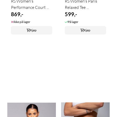
RS Women's
RS Women's Paris
Performance Court ...
Relaxed Tee ...
869,-
599,-
Ikke på lager
På lager
Kjøp
Kjøp