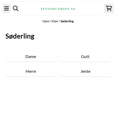
Hopp til innhold
Hjem
/
Klær
/
Søderling
Søderling
Dame
Gutt
Herre
Jente