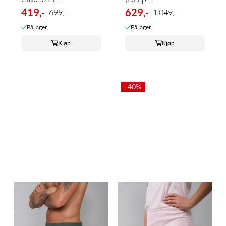
419,-
629,-
699,-
1.049,-
På lager
På lager
Kjøp
Kjøp
-40%