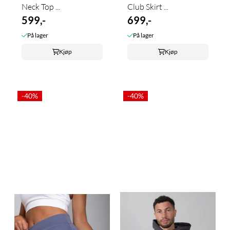
Neck Top ...
Club Skirt ...
599,-
699,-
På lager
På lager
Kjøp
Kjøp
-40%
-40%