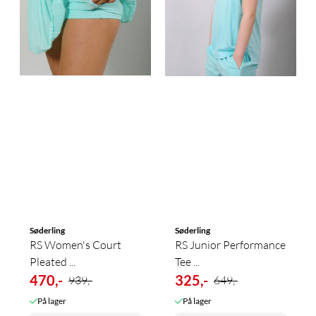
Søderling
Søderling
RS Women's Court
RS Junior Performance
Pleated ...
Tee ...
470,-
325,-
939,-
649,-
På lager
På lager