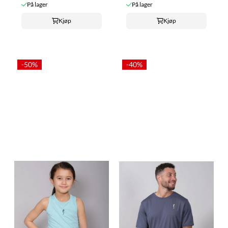
På lager
På lager
Kjøp
Kjøp
-50%
-40%