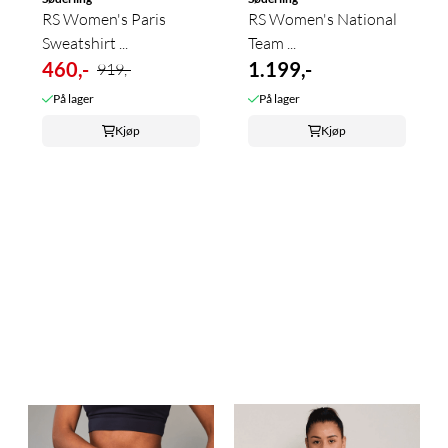
RS Women's Paris
RS Women's National
Sweatshirt ...
Team ...
460,-
1.199,-
919,-
På lager
På lager
Kjøp
Kjøp