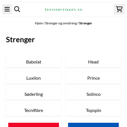
Hopp til innhold
Hjem
/
Strenger og omstreng
/
Strenger
Strenger
Babolat
Head
Luxilon
Prince
Søderling
Solinco
Tecnifibre
Topspin