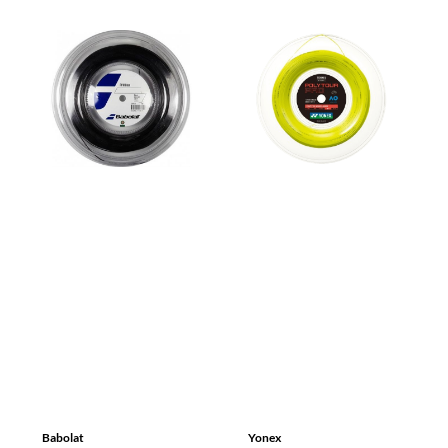
Babolat
Yonex