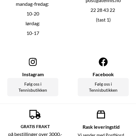
post@atennis.no
mandag-fredag:
22 28 43 22
10-20
(tast 1)
lørdag:
10-17
Instagram
Facebook
Følg oss i
Følg oss i
Tennisbutikken
Tennisbutikken
GRATIS FRAKT
Rask leveringstid
på bestillinger over 3000,-
Vi sender med PostNord