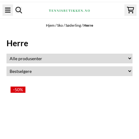
Hopp til innhold
Hjem
/
Sko
/
Søderling
/
Herre
Herre
-50%