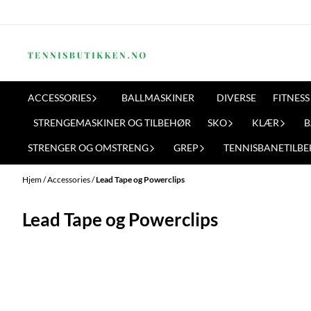
Hopp til innhold
ACCESSORIES
BALLMASKINER
DIVERSE
FITNESS
STRENGEMASKINER OG TILBEHØR
SKO
KLÆR
B
STRENGER OG OMSTRENG
GREP
TENNISBANETILB
Hjem
/
Accessories
/
Lead Tape og Powerclips
Lead Tape og Powerclips