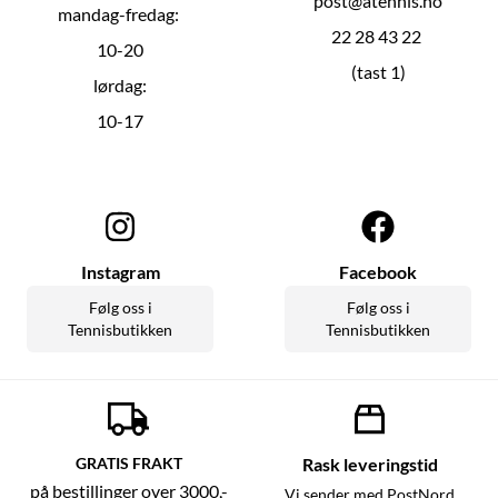
post@atennis.no
mandag-fredag:
22 28 43 22
10-20
(tast 1)
lørdag:
10-17
Instagram
Facebook
Følg oss i
Følg oss i
Tennisbutikken
Tennisbutikken
GRATIS FRAKT
Rask leveringstid
på bestillinger over 3000,-
Vi sender med PostNord