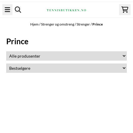
Hopp til innhold
Hjem
/
Strenger og omstreng
/
Strenger
/
Prince
Prince