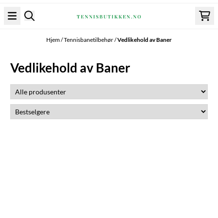
Hopp til innhold
Hjem
/
Tennisbanetilbehør
/
Vedlikehold av Baner
Vedlikehold av Baner