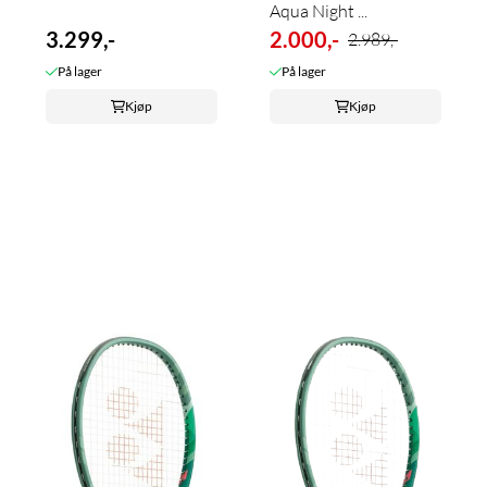
Aqua Night ...
3.299,-
2.000,-
2.989,-
På lager
På lager
Kjøp
Kjøp