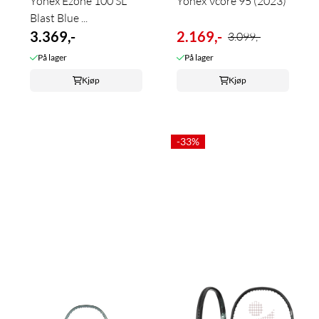
Yonex Ezone 100 SL
Yonex Vcore 95 (2023)
Blast Blue ...
3.369,-
2.169,-
3.099,-
På lager
På lager
Kjøp
Kjøp
-33%