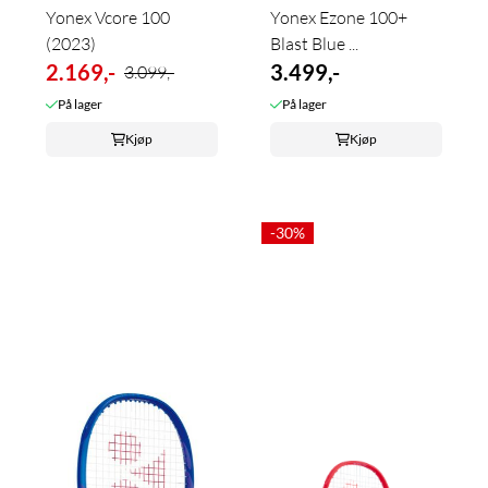
Yonex Vcore 100
Yonex Ezone 100+
(2023)
Blast Blue ...
2.169,-
3.499,-
3.099,-
På lager
På lager
Kjøp
Kjøp
-30%