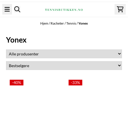
Hopp til innhold
Hjem
/
Racketer
/
Tennis
/
Yonex
Yonex
-40%
-33%