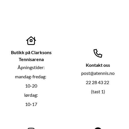
Butikk på Clarksons
Tennisarena
Kontakt oss
Åpningstider:
post@atennis.no
mandag-fredag:
22 28 43 22
10-20
(tast 1)
lørdag:
10-17