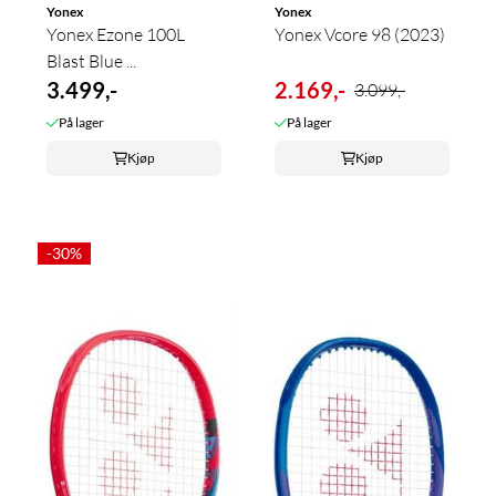
Yonex
Yonex
Yonex Ezone 100L
Yonex Vcore 98 (2023)
Blast Blue ...
3.499,-
2.169,-
3.099,-
På lager
På lager
Kjøp
Kjøp
-30%