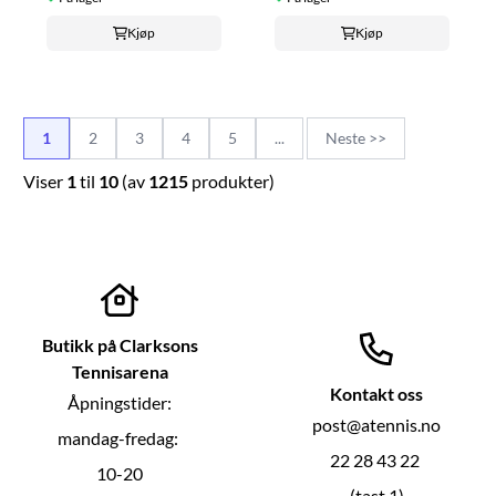
Kjøp
Kjøp
1
2
3
4
5
...
Neste >>
Viser
1
til
10
(av
1215
produkter)
Butikk på Clarksons
Tennisarena
Kontakt oss
Åpningstider:
post@atennis.no
mandag-fredag:
22 28 43 22
10-20
(tast 1)