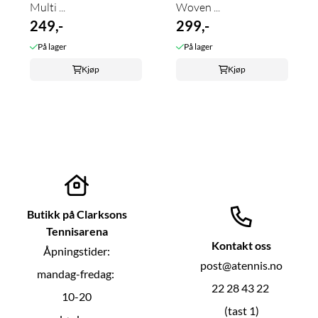
Multi ...
Woven ...
249,-
299,-
På lager
På lager
Kjøp
Kjøp
Butikk på Clarksons
Tennisarena
Kontakt oss
Åpningstider:
post@atennis.no
mandag-fredag:
22 28 43 22
10-20
(tast 1)