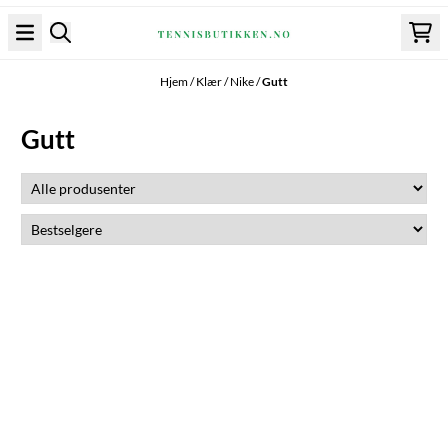
Hopp til innhold
Hjem
/
Klær
/
Nike
/
Gutt
Gutt