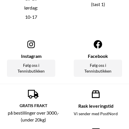
(tast 1)
lørdag:
10-17
Instagram
Facebook
Følg oss i
Følg oss i
Tennisbutikken
Tennisbutikken
GRATIS FRAKT
Rask leveringstid
på bestillinger over 3000,-
Vi sender med PostNord
(under 20kg)