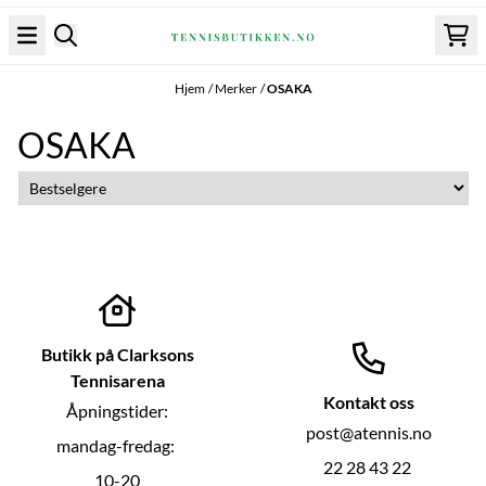
Hopp til innhold
Hjem
/
Merker
/
OSAKA
OSAKA
Butikk på Clarksons
Tennisarena
Kontakt oss
Åpningstider:
post@atennis.no
mandag-fredag:
22 28 43 22
10-20