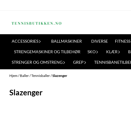
Hopp til innhold
ACCESSORIES
BALLMASKINER
DIVERSE
FITNESS
STRENGEMASKINER OG TILBEHØR
SKO
KLÆR
B
STRENGER OG OMSTRENG
GREP
TENNISBANETILB
Hjem
/
Baller
/
Tennisballer
/
Slazenger
Slazenger